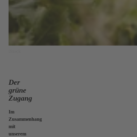
iStock
Der
grüne
Zugang
Im
Zusammenhang
mit
unserem