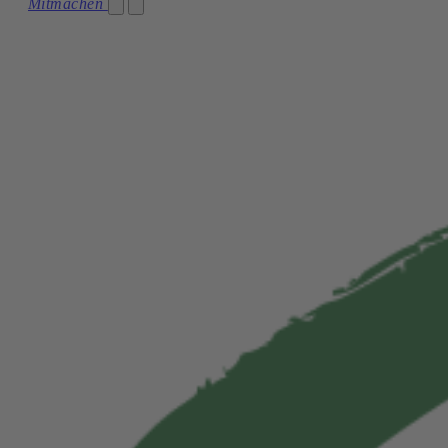
Partei
Mitmachen
Kärnten
Team
Niederösterreich
Die Grünen im Parlament
Oberösterreich
Netzwerk
Salzburg
Transparenz
Steiermark
Jobs
Tirol
Vorarlberg
Wien