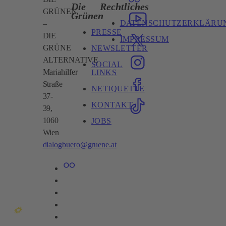
Die
Rechtliches
GRÜNEN
Grünen
DATENSCHUTZERKLÄRU
–
PRESSE
DIE
IMPRESSUM
GRÜNE
NEWSLETTER
ALTERNATIVE
SOCIAL
Mariahilfer
LINKS
Straße
NETIQUETTE
37-
KONTAKT
39,
1060
JOBS
Wien​
dialogbuero@gruene.at