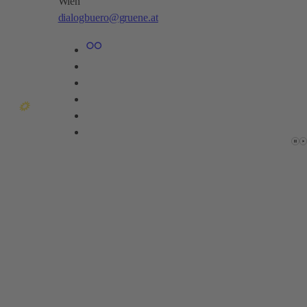
Wien​
dialogbuero@gruene.at