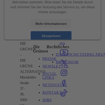
Aktivitäten sammeln. Bitte lesen Sie die Details durch
und stimmen Sie der Nutzung des Service zu, um diese
Inhalte anzuzeigen.
Mehr Informationen
Akzeptieren
DIE
Die
Rechtliches
GRÜNEN
Grünen
DATENSCHUTZERKLÄRU
–
PRESSE
DIE
IMPRESSUM
GRÜNE
NEWSLETTER
ALTERNATIVE
SOCIAL
Mariahilfer
LINKS
Straße
NETIQUETTE
37-
KONTAKT
39,
1060
JOBS