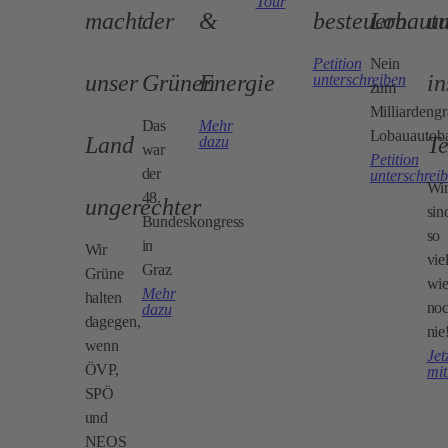
Tour
macht
der
&
besteuern.
Lobautu
u
Petition
Nein
unser
Grünen
Energie
in
unterschreiben
zum
Milliardeng
Das
Mehr
Lobauautob
Land
T
dazu
war
Petition
der
unterschrei
Wi
48.
ungerechter
sin
Bundeskongress
so
in
Wir
vie
Graz
Grüne
wi
Mehr
halten
no
dazu
dagegen,
nie
wenn
Jet
ÖVP,
mi
SPÖ
und
NEOS