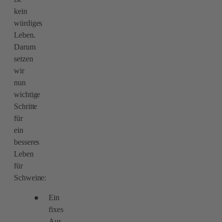
kein
würdiges
Leben.
Darum
setzen
wir
nun
wichtige
Schritte
für
ein
besseres
Leben
für
Schweine:
Ein
fixes
Aus