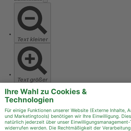
Text kleiner
Text größer
Hoher Kontrast