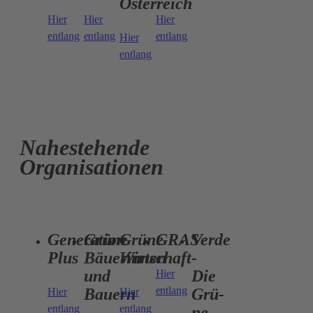
Österreich
Hier
Hier
Hier
entlang
entlang
entlang
Hier
entlang
Nahestehende
Organisationen
Generation
Grüne
Grüne
GRAS
Verde
Plus
Bäuerinnen
Wirtschaft
-
und
Die
Hier
entlang
Bauern
Grü­
Hier
Hier
entlang
entlang
ne