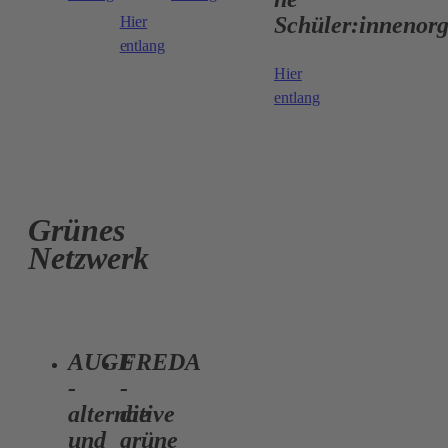
Schüler:innenorg
Hier
entlang
Hier
entlang
Grünes
Netzwerk
AUGE
FREDA
-
-
alternative
die
und
grüne