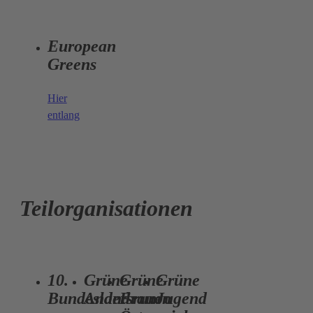
European
Greens
Hier
entlang
Teilorganisationen
10.
Grüne
Grüne
Grüne
Bundesland
Andersrum
Frauen
Jugend