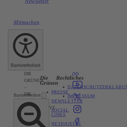
Newsletter
Mitmachen
Barrierefreiheit
DIE
Die
Rechtliches
GRÜNEN
Grünen
DATENSCHUTZERKLÄRU
–
PRESSE
DIE
Barrierefreiheit
IMPRESSUM
GRÜNE
NEWSLETTER
ALTERNATIVE
SOCIAL
Mariahilfer
LINKS
Straße
NETIQUETTE