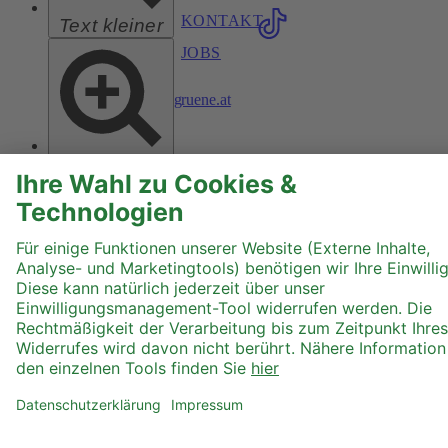
37-
KONTAKT
Text kleiner
39,
1060
JOBS
Wien​
dialogbuero@gruene.at
Text größer
Hoher Kontrast