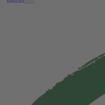
Partei
Mitmachen
Kärnten
Team
Niederösterreich
Die Grünen im Parlament
Oberösterreich
Netzwerk
Salzburg
Transparenz
Steiermark
Jobs
Tirol
Vorarlberg
Wien