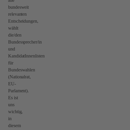
alle
bundesweit
relevanten
Entscheidungen,
wählt
die/den
Bundessprecher/in
und
KandidatInnenlisten
für
Bundeswahlen
(Nationalrat,
EU-
Parlament).
Es ist
uns
wichtig,
in
diesem