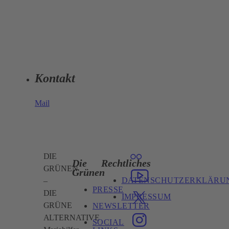
Kontakt
Mail
DIE
Die
Rechtliches
GRÜNEN
Grünen
DATENSCHUTZERKLÄRU
–
PRESSE
DIE
IMPRESSUM
GRÜNE
NEWSLETTER
ALTERNATIVE
SOCIAL