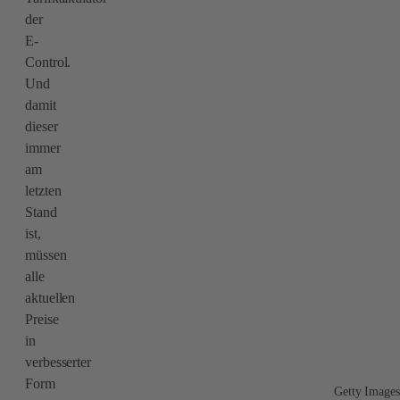
der
E-
Control.
Und
damit
dieser
immer
am
letzten
Stand
ist,
müssen
alle
aktuellen
Preise
in
verbesserter
Form
Getty Images