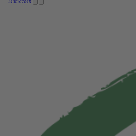
Partei
Mitmachen
Kärnten
Team
Niederösterreich
Die Grünen im Parlament
Oberösterreich
Netzwerk
Salzburg
Transparenz
Steiermark
Jobs
Tirol
Vorarlberg
Wien