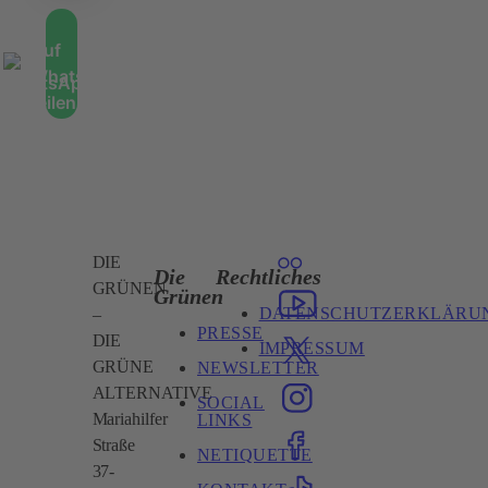
Auf
WhatsApp
teilen
DIE
Die
Rechtliches
GRÜNEN
Grünen
DATENSCHUTZERKLÄRU
–
PRESSE
DIE
IMPRESSUM
GRÜNE
NEWSLETTER
ALTERNATIVE
SOCIAL
Mariahilfer
LINKS
Straße
NETIQUETTE
37-