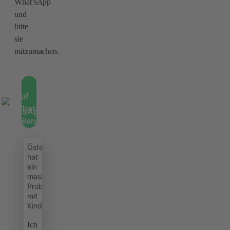
What’sApp
und
bitte
sie
mitzumachen.
Auf
WhatsApp
teilen
Österreich
hat
ein
massives
Problem
mit
Kinderbetreuung!
Ich