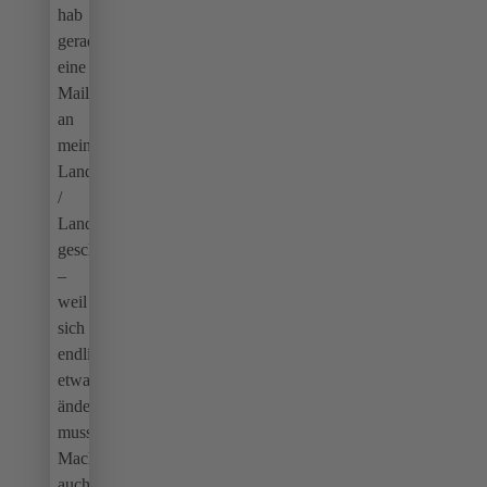
hab
gerade
eine
Mail
an
meine:n
Landeshauptfrau
/
Landeshauptmann
geschickt
–
weil
sich
endlich
etwas
ändern
muss.
Mach
auch