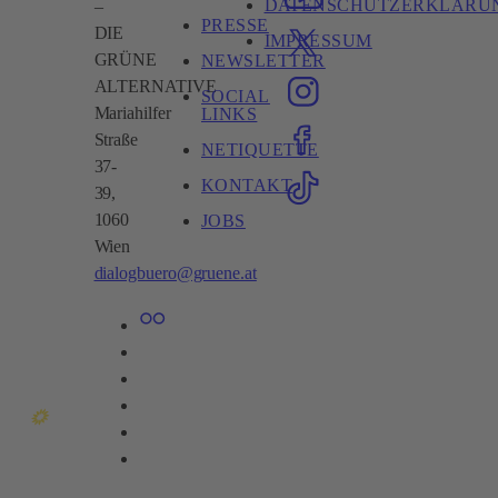
DATENSCHUTZERKLÄRU
–
PRESSE
DIE
IMPRESSUM
GRÜNE
NEWSLETTER
ALTERNATIVE
SOCIAL
Mariahilfer
LINKS
Straße
NETIQUETTE
37-
KONTAKT
39,
1060
JOBS
Wien​
dialogbuero@gruene.at