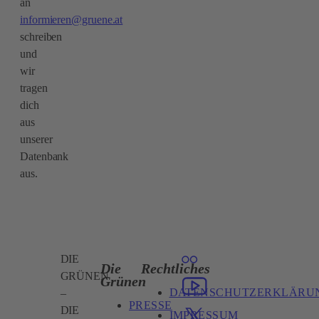
an
informieren@gruene.at
schreiben
und
wir
tragen
dich
aus
unserer
Datenbank
aus.​
DIE
Die
Rechtliches
GRÜNEN
Grünen
DATENSCHUTZERKLÄRU
–
PRESSE
DIE
IMPRESSUM