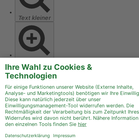
Text kleiner
Text größer
Hoher Kontrast